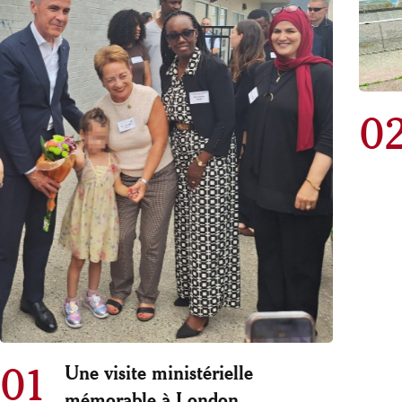
0
01
Une visite ministérielle
mémorable à London