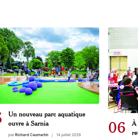
5
Un nouveau parc aquatique
06
ouvre à Sarnia
À 
re
par
Richard Caumartin
14 juillet 2026