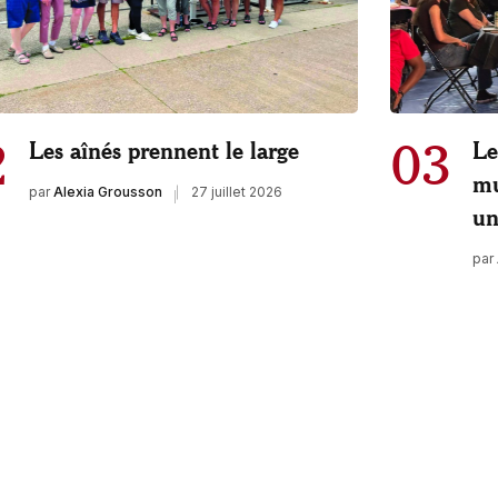
2
03
Les aînés prennent le large
Le
mu
par
Alexia Grousson
27 juillet 2026
un
par