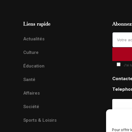
Liens rapide
Abonnez-
Actualités
Culture
J'ai 
Éducation
Contact
Santé
Telepho
Affaires
Société
Sports & Loisirs
Pour offrir