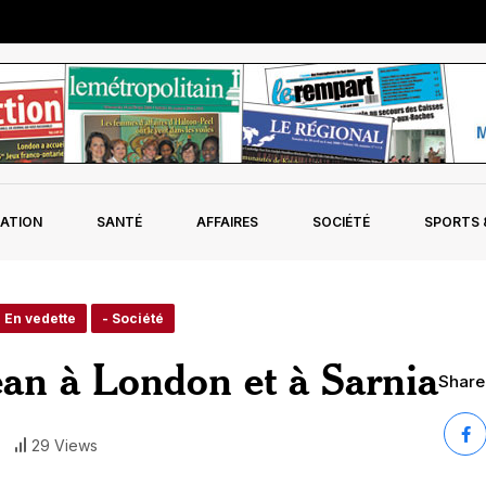
ATION
SANTÉ
AFFAIRES
SOCIÉTÉ
SPORTS &
- En vedette
- Société
ean à London et à Sarnia
Share 
29 Views