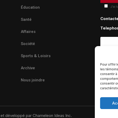
J'ai 
Éducation
Contact
Santé
Telepho
Affaires
Société
Sports & Loisirs
Pour offrir
Archive
les témoins
consentir à
comportemen
Nous joindre
consentir o
caractérist
Ac
u et développé par Chameleon Ideas Inc.