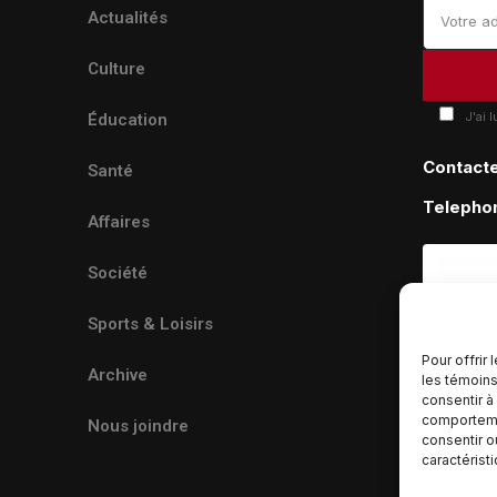
Actualités
Culture
J'ai 
Éducation
Contact
Santé
Telepho
Affaires
Société
Sports & Loisirs
Pour offrir
Archive
les témoins
consentir à
comportemen
Nous joindre
consentir o
caractérist