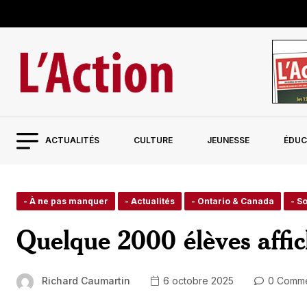
ACTUALITÉS
CULTURE
JEUNESSE
ÉDUC
- À ne pas manquer
- Actualités
- Ontario & Canada
- S
Quelque 2000 élèves affic
Richard Caumartin
6 octobre 2025
0 Comme