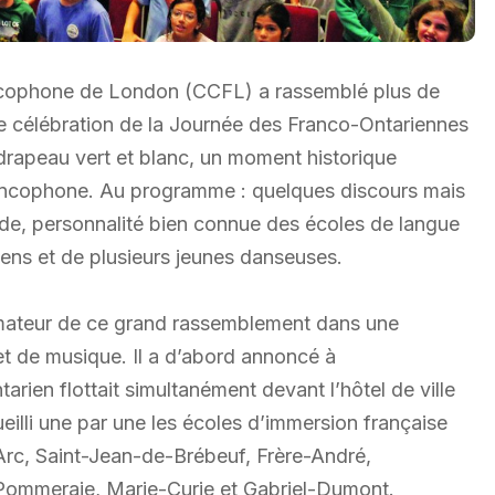
ncophone de London (CCFL) a rassemblé plus de
 célébration de la Journée des Franco-Ontariennes
drapeau vert et blanc, un moment historique
francophone. Au programme : quelques discours mais
tide, personnalité bien connue des écoles de langue
ens et de plusieurs jeunes danseuses.
animateur de ce grand rassemblement dans une
 et de musique. Il a d’abord annoncé à
arien flottait simultanément devant l’hôtel de ville
ueilli une par une les écoles d’immersion française
’Arc, Saint-Jean-de-Brébeuf, Frère-André,
Pommeraie, Marie-Curie et Gabriel-Dumont.