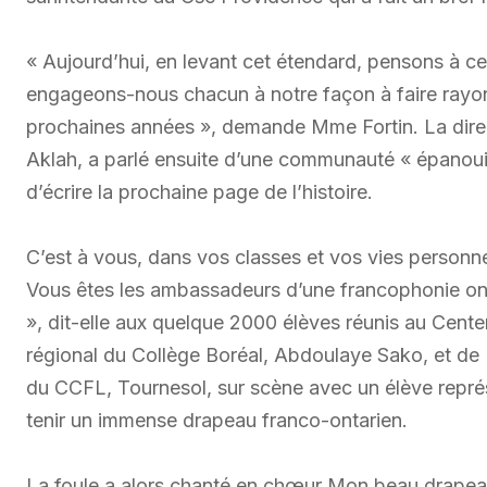
« Aujourd’hui, en levant cet étendard, pensons à ceu
engageons-nous chacun à notre façon à faire rayon
prochaines années », demande Mme Fortin. La direc
Aklah, a parlé ensuite d’une communauté « épanouie,
d’écrire la prochaine page de l’histoire.
C’est à vous, dans vos classes et vos vies personne
Vous êtes les ambassadeurs d’une francophonie ont
», dit-elle aux quelque 2000 élèves réunis au Centen
régional du Collège Boréal, Abdoulaye Sako, et de P
du CCFL, Tournesol, sur scène avec un élève repré
tenir un immense drapeau franco-ontarien.
La foule a alors chanté en chœur Mon beau drapeau