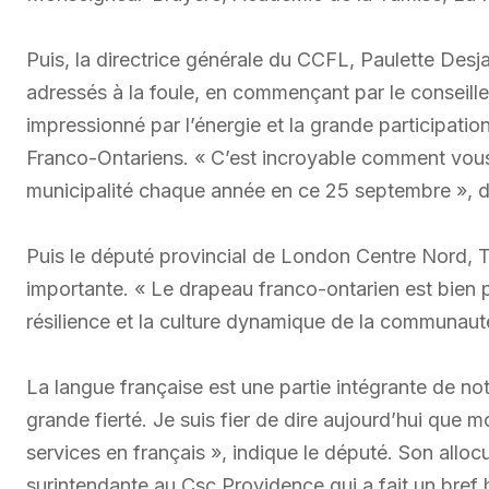
Puis, la directrice générale du CCFL, Paulette Desjar
adressés à la foule, en commençant par le conseiller 
impressionné par l’énergie et la grande participati
Franco-Ontariens. « C’est incroyable comment vous
municipalité chaque année en ce 25 septembre », dé
Puis le député provincial de London Centre Nord, 
importante. « Le drapeau franco-ontarien est bien pl
résilience et la culture dynamique de la communaut
La langue française est une partie intégrante de not
grande fierté. Je suis fier de dire aujourd’hui que 
services en français », indique le député. Son allocu
surintendante au Csc Providence qui a fait un bref 