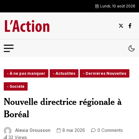
Lundi, 10 août 2026
- À ne pas manquer
- Actualités
- Derniéres Nouvelles
- Société
Nouvelle directrice régionale à
Boréal
Alexia Grousson
8 mai 2026
0 Comments
32 Views