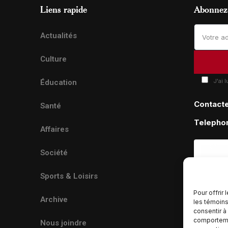
Liens rapide
Abonnez-
Actualités
Culture
J'ai 
Éducation
Contact
Santé
Telepho
Affaires
Société
Sports & Loisirs
Pour offrir
Archive
les témoins
consentir à
comportemen
Nous joindre