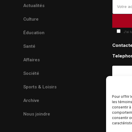
Actualités
Culture
J'ai 
Éducation
Contact
Santé
Telepho
Affaires
Société
Sports & Loisirs
Pour offrir
Archive
les témoins
consentir à
comportemen
Nous joindre
consentir o
caractérist