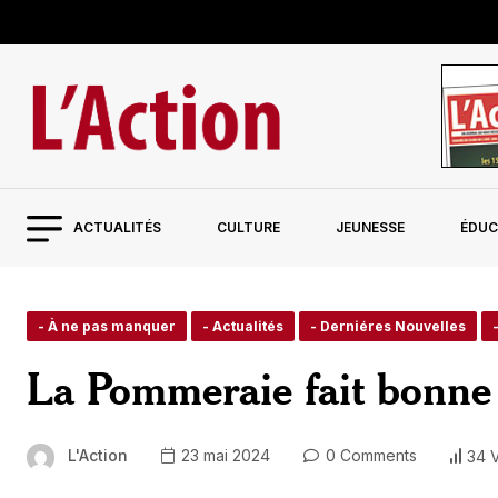
ACTUALITÉS
CULTURE
JEUNESSE
ÉDUC
- À ne pas manquer
- Actualités
- Derniéres Nouvelles
La Pommeraie fait bonne 
L'Action
23 mai 2024
0 Comments
34 