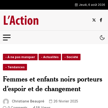
Jeudi, 6 août 2026
- À ne pas manquer
- Actualités
- Société
- Tendances
Femmes et enfants noirs porteurs
d’espoir et de changement
Christiane Beaupré
26 février 2025
0 Comments
58 Views