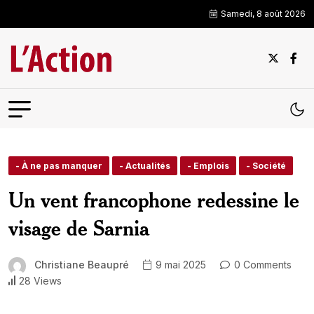
Samedi, 8 août 2026
- À ne pas manquer
- Actualités
- Emplois
- Société
Un vent francophone redessine le
visage de Sarnia
Christiane Beaupré
9 mai 2025
0 Comments
28 Views