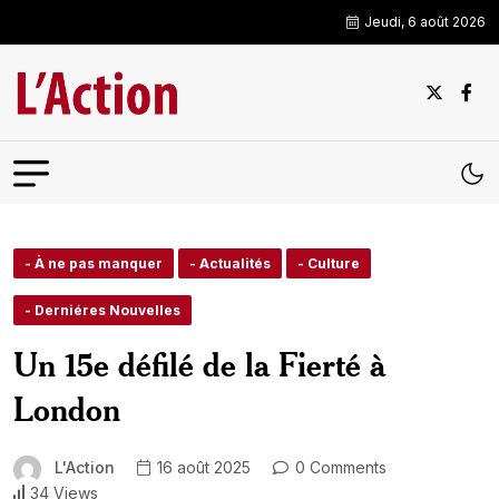
Jeudi, 6 août 2026
- À ne pas manquer
- Actualités
- Culture
- Derniéres Nouvelles
Un 15e défilé de la Fierté à
London
L'Action
16 août 2025
0 Comments
34 Views