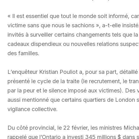
« Il est essentiel que tout le monde soit informé, c
victime sans que nous le sachions », a-t-elle insist
invités à surveiller certains changements tels que la 
cadeaux dispendieux ou nouvelles relations suspecte
des familles.
L’enquêteur Kristian Pouliot a, pour sa part, détaillé 
présenté le cycle de la traite (le recrutement, le trans
par la peur et le silence imposé aux victimes). Des v
aussi mentionné que certains quartiers de London son
vigilance collective.
Du côté provincial, le 22 février, les ministres Mic
rappelé que l’Ontario a investi 345 millions $ dans s