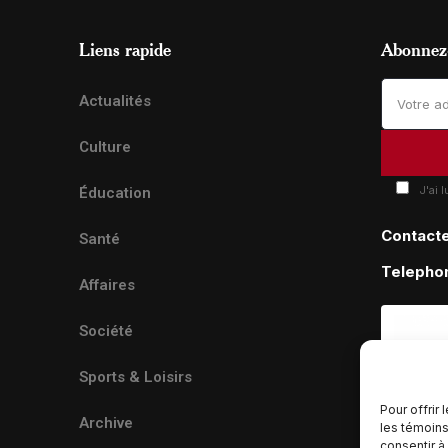
Liens rapide
Abonnez-
Actualités
Culture
J'ai 
Éducation
Contact
Santé
Telepho
Affaires
Société
Sports & Loisirs
Pour offrir
Archive
les témoins
consentir à