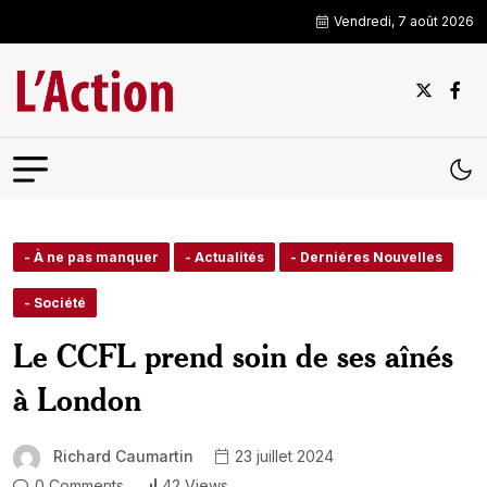
Vendredi, 7 août 2026
- À ne pas manquer
- Actualités
- Derniéres Nouvelles
- Société
Le CCFL prend soin de ses aînés
à London
Richard Caumartin
23 juillet 2024
0 Comments
42 Views