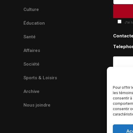
Culture
J'ai 
Éducation
Contact
Santé
Telepho
Affaires
Société
Sports & Loisirs
Pour offrir
Archive
les témoins
consentir à
comportemen
Nous joindre
consentir o
caractérist
Ac