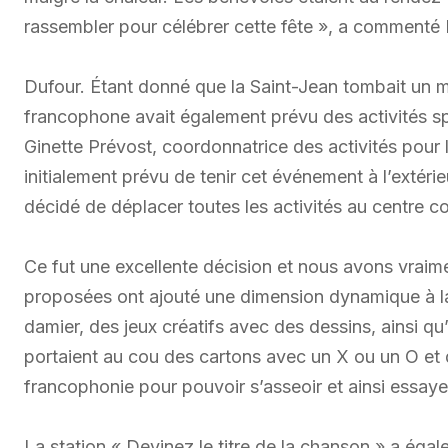
rassembler pour célébrer cette fête », a commenté
Dufour. Étant donné que la Saint-Jean tombait un 
francophone avait également prévu des activités spé
Ginette Prévost, coordonnatrice des activités pour 
initialement prévu de tenir cet événement à l’extér
décidé de déplacer toutes les activités au centre c
Ce fut une excellente décision et nous avons vraime
proposées ont ajouté une dimension dynamique à la 
damier, des jeux créatifs avec des dessins, ainsi qu
portaient au cou des cartons avec un X ou un O et 
francophonie pour pouvoir s’asseoir et ainsi essaye
La station « Devinez le titre de la chanson » a éga