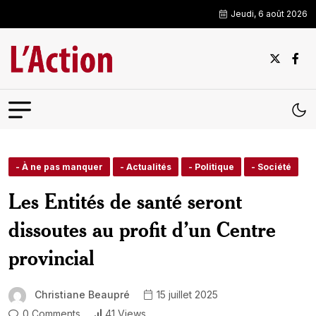
Jeudi, 6 août 2026
- À ne pas manquer
- Actualités
- Politique
- Société
Les Entités de santé seront
dissoutes au profit d’un Centre
provincial
Christiane Beaupré
15 juillet 2025
0 Comments
41 Views