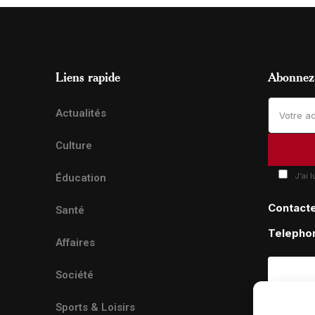
Liens rapide
Abonnez-
Actualités
Culture
J'ai 
Éducation
Contact
Santé
Telepho
Affaires
Société
Sports & Loisirs