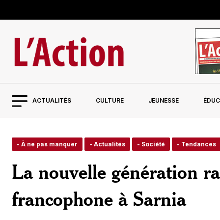
ACTUALITÉS
CULTURE
JEUNESSE
ÉDUC
- À ne pas manquer
- Actualités
- Société
- Tendances
La nouvelle génération r
francophone à Sarnia