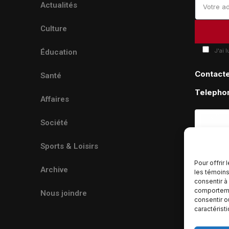
Actualités
Culture
J'ai 
Éducation
Contact
Santé
Telepho
Affaires
Société
Sports & Loisirs
Pour offrir
Archive
les témoins
consentir à
comportemen
Nous joindre
consentir o
caractérist