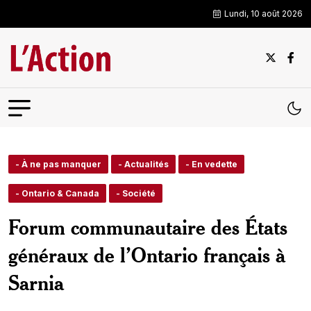
Lundi, 10 août 2026
- À ne pas manquer
- Actualités
- En vedette
- Ontario & Canada
- Société
Forum communautaire des États
généraux de l’Ontario français à
Sarnia