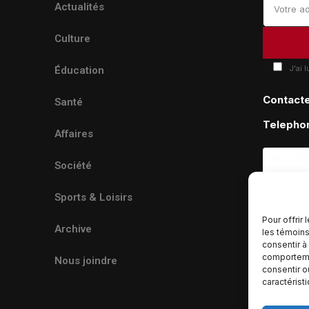
Actualités
Culture
J'ai 
Éducation
Contact
Santé
Telepho
Affaires
Société
Sports & Loisirs
Pour offrir
Archive
les témoins
consentir à
comportemen
Nous joindre
consentir o
caractérist