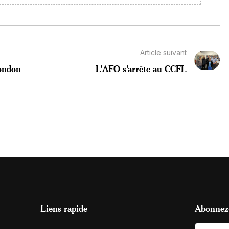
Article suivant
London
L’AFO s’arrête au CCFL
Liens rapide
Abonnez-