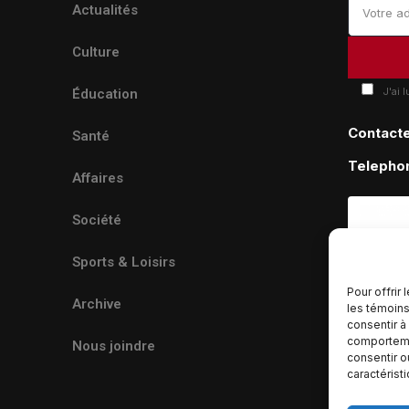
Actualités
Culture
J'ai 
Éducation
Contact
Santé
Telepho
Affaires
Société
Sports & Loisirs
Pour offrir
Archive
les témoins
consentir à
comportemen
Nous joindre
consentir o
caractérist