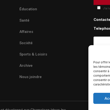
J'ai 
Éducation
Contact
Santé
Telepho
Affaires
Société
Sports & Loisirs
Pour offrir
Archive
les témoins
consentir à
comportemen
Nous joindre
consentir o
caractérist
Ac
u et développé par Chameleon Ideas Inc.