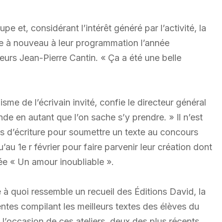
 et, considérant l’intérêt généré par l’activité, la
ure à nouveau à leur programmation l’année
leurs Jean-Pierre Cantin. « Ça a été une belle
sme de l’écrivain invité, confie le directeur général
nde en autant que l’on sache s’y prendre. » Il n’est
ers d’écriture pour soumettre un texte au concours
au 1e r février pour faire parvenir leur création dont
lée « Un amour inoubliable ».
 à quoi ressemble un recueil des Éditions David, la
tes compilant les meilleurs textes des élèves du
l’occasion de ces ateliers, deux des plus récents