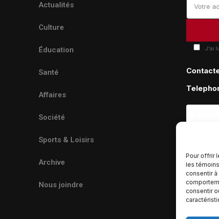
Actualités
Culture
J'ai 
Éducation
Contact
Santé
Telepho
Affaires
Société
Sports & Loisirs
Pour offrir
Archive
les témoins
consentir à
comportemen
Nous joindre
consentir o
caractérist