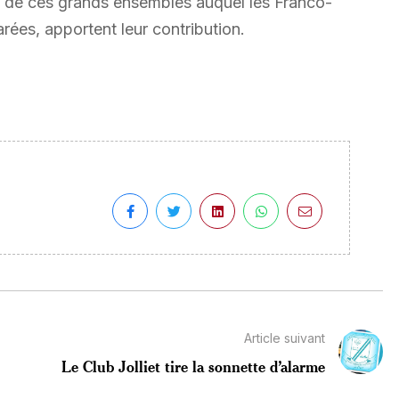
 un de ces grands ensembles auquel les Franco-
arées, apportent leur contribution.
Article suivant
Le Club Jolliet tire la sonnette d’alarme