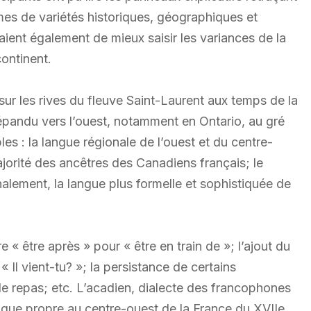
mes de variétés historiques, géographiques et
ent également de mieux saisir les variances de la
continent.
sur les rives du fleuve Saint-Laurent aux temps de la
répandu vers l’ouest, notamment en Ontario, au gré
ples : la langue régionale de l’ouest et du centre-
ajorité des ancêtres des Canadiens français; le
inalement, la langue plus formelle et sophistiquée de
 « être après » pour « être en train de »; l’ajout du
Il vient-tu? »; la persistance de certains
de repas; etc. L’acadien, dialecte des francophones
angue propre au centre-ouest de la France du XVIIe