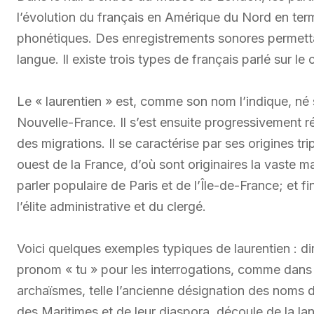
l’évolution du français en Amérique du Nord en ter
phonétiques. Des enregistrements sonores permettai
langue. Il existe trois types de français parlé sur le 
Le « laurentien » est, comme son nom l’indique, né 
Nouvelle-France. Il s’est ensuite progressivement 
des migrations. Il se caractérise par ses origines tri
ouest de la France, d’où sont originaires la vaste m
parler populaire de Paris et de l’Île-de-France; et f
l’élite administrative et du clergé.
Voici quelques exemples typiques de laurentien : dire
pronom « tu » pour les interrogations, comme dans « 
archaïsmes, telle l’ancienne désignation des noms 
des Maritimes et de leur diaspora, découle de la l