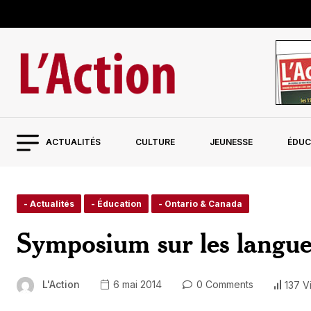
ACTUALITÉS
CULTURE
JEUNESSE
ÉDUC
- Actualités
- Éducation
- Ontario & Canada
Symposium sur les langu
L'Action
6 mai 2014
0 Comments
137 V