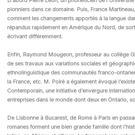
D’abord Pierre Léon, un phonéticien de l’Université
pionniers dans ce domaine. Puis, France Martineau, 
comment les changements apportés à la langue dans
répandus rapidement en Amérique du Nord, de sorte
écrivant différemment.
Enfin, Raymond Mougeon, professeur au collège Glen
de ses travaux aux variations sociales et géographiq
ethnolinguistique des communautés franco-ontarienn
la France, etc. M. Poiré a également évoqué l’exis
Contemporain, une initiative d’envergure internatio
entreprises dans le monde dont deux en Ontario, soi
De Lisbonne à Bucarest, de Rome à Paris en passant
romanes forment une bien grande famille dont l’hist