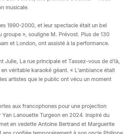
on musicale.
 1990-2000, et leur spectacle était un bel
 groupe », souligne M. Prévost. Plus de 130
ham et London, ont assisté à la performance.
 Julie, La rue principale et Tassez-vous de d’là,
 en véritable karaoké géant. « L’ambiance était
 les artistes que le public ont vécu un moment
ortes aux francophones pour une projection
par Yan Lanouette Turgeon en 2024. Inspiré du
 met en vedette Antoine Bertrand et Marguerite
11 ans confiée temporairement à son oncle Philippe,