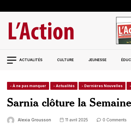
ACTUALITÉS
CULTURE
JEUNESSE
ÉDUC
- À ne pas manquer
- Actualités
- Derniéres Nouvelles
Sarnia clôture la Semain
Alexia Grousson
11 avril 2025
0 Comments