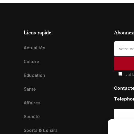
Liens rapide
Abonnez-
Actualités
Culture
J'ai 
Éducation
Contact
Santé
Telepho
Affaires
Société
Sports & Loisirs