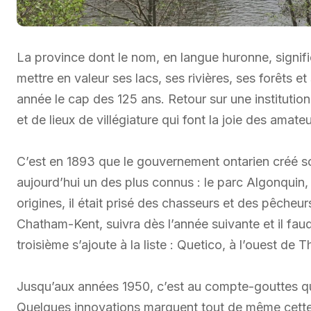
La province dont le nom, en langue huronne, signifi
mettre en valeur ses lacs, ses rivières, ses forêts 
année le cap des 125 ans. Retour sur une institutio
et de lieux de villégiature qui font la joie des amateu
C’est en 1893 que le gouvernement ontarien créé so
aujourd’hui un des plus connus : le parc Algonquin
origines, il était prisé des chasseurs et des pêcheu
Chatham-Kent, suivra dès l’année suivante et il fau
troisième s’ajoute à la liste : Quetico, à l’ouest de 
Jusqu’aux années 1950, c’est au compte-gouttes q
Quelques innovations marquent tout de même cette l