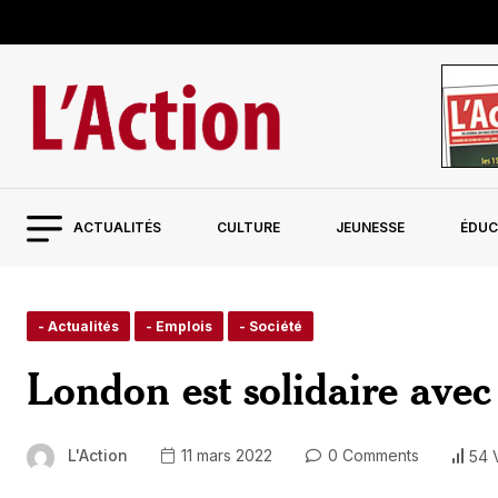
ACTUALITÉS
CULTURE
JEUNESSE
ÉDUC
- Actualités
- Emplois
- Société
London est solidaire avec
L'Action
11 mars 2022
0 Comments
54 