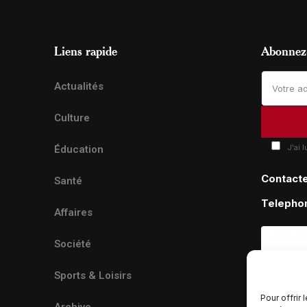
Liens rapide
Abonnez-
Actualités
Culture
J'ai 
Éducation
Contact
Santé
Telepho
Affaires
Société
Sports & Loisirs
Pour offrir
Archive