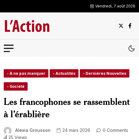
Vendredi, 7 août 2026
- À ne pas manquer
- Actualités
- Derniéres Nouvelles
- Société
Les francophones se rassemblent
à l’érablière
Alexia Grousson
24 mars 2026
0 Comments
25 Views