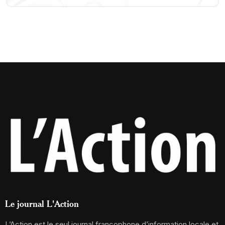
Le journal L'Action
L’Action est le seul journal francophone d’information locale et