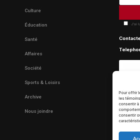
Culture
J'ai 
Éducation
Contact
Santé
Telepho
Affaires
Société
Sports & Loisirs
Pour offrir
Archive
les témoins
consentir à
comportemen
Nous joindre
consentir o
caractérist
Ac