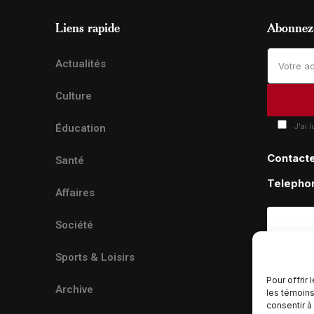
Liens rapide
Abonnez-
Actualités
Culture
J'ai 
Éducation
Contact
Santé
Telepho
Affaires
Société
Sports & Loisirs
Pour offrir
Archive
les témoins
consentir à