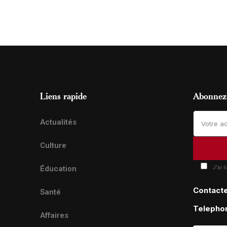
Liens rapide
Abonnez-
Actualités
Culture
J'ai 
Éducation
Contact
Santé
Telepho
Affaires