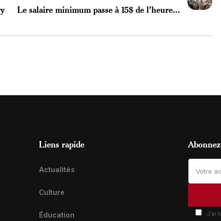
ry
Le salaire minimum passe à 15$ de l’heure...
Liens rapide
Abonnez-
Actualités
Culture
J'ai 
Éducation