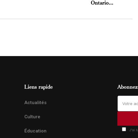
Ontario...
Liens rapide
Abonnez-
Actualités
Culture
J'ai 
Éducation