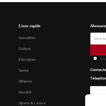
Liens rapide
Abonnez-
Actualités
Culture
J'ai 
Éducation
Contact
Santé
Telepho
Affaires
Société
Sports & Loisirs