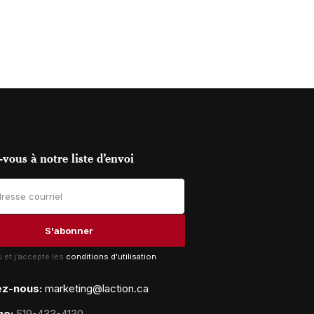
vous à notre liste d’envoi
lu et j'accepte les
conditions d'utilisation
ez-nous:
marketing@laction.ca
ne:
519-433-4130