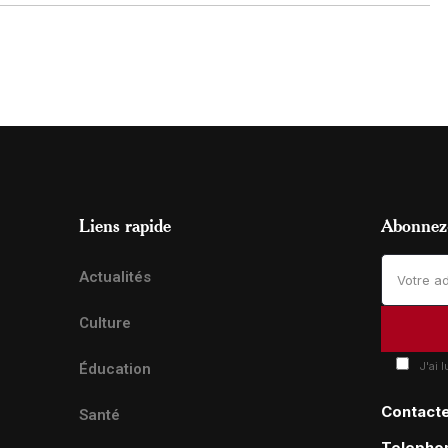
Liens rapide
Abonnez-
Actualités
Culture
J'ai 
Éducation
Contact
Santé
Telepho