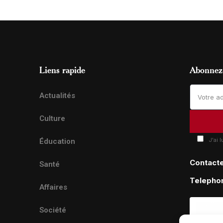
Liens rapide
Abonnez-
Actualités
Culture
J'ai 
Éducation
Contact
Santé
Telepho
Affaires
Société