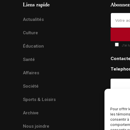
Liens rapide
Abonnez-
Actualités
Culture
J'ai 
Éducation
Contact
Santé
Telepho
Affaires
Société
Sports & Loisirs
Pour offrir
Archive
les témoins
consentir à
comportemen
Nous joindre
consentir o