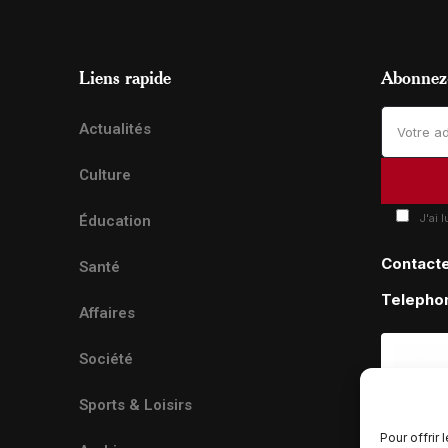
Liens rapide
Abonnez-
Actualités
Culture
J'ai 
Éducation
Contact
Santé
Telepho
Affaires
Société
Sports & Loisirs
Pour offrir