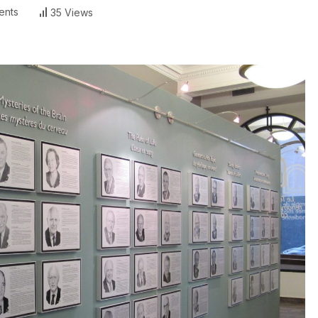
ents
35 Views