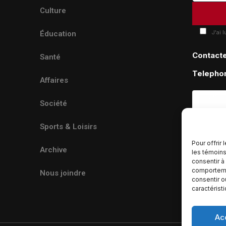
Culture
J'ai 
Éducation
Contact
Santé
Telepho
Affaires
Société
Sports & Loisirs
Pour offrir
Archive
les témoins
consentir à
comportemen
Nous joindre
consentir o
caractérist
Ac