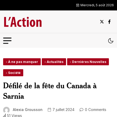
Mercredi, 5 août 2026
- À ne pas manquer
- Actualités
- Derniéres Nouvelles
- Société
Défilé de la fête du Canada à
Sarnia
Alexia Grousson
7 juillet 2024
0 Comments
51 Views