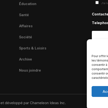
J'ai 
Éducation
Contact
Santé
Telepho
Affaires
Société
Sports & Loisirs
Pour offrir
Archive
les témoins
consentir à
comportemen
Nous joindre
consentir o
caractérist
Ac
u et développé par Chameleon Ideas Inc.