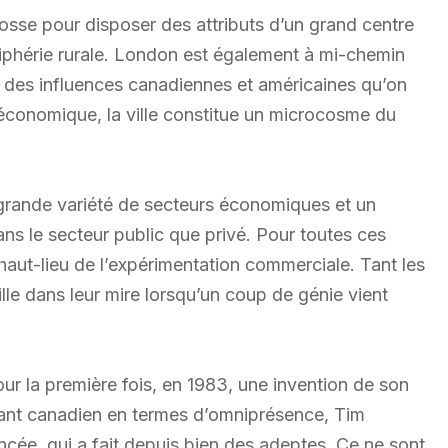
grosse pour disposer des attributs d’un grand centre
riphérie rurale. London est également à mi-chemin
ité des influences canadiennes et américaines qu’on
 économique, la ville constitue un microcosme du
 grande variété de secteurs économiques et un
dans le secteur public que privé. Pour toutes ces
aut-lieu de l’expérimentation commerciale. Tant les
lle dans leur mire lorsqu’un coup de génie vient
r la première fois, en 1983, une invention de son
ndant canadien en termes d’omniprésence, Tim
oncée, qui a fait depuis bien des adeptes. Ce ne sont