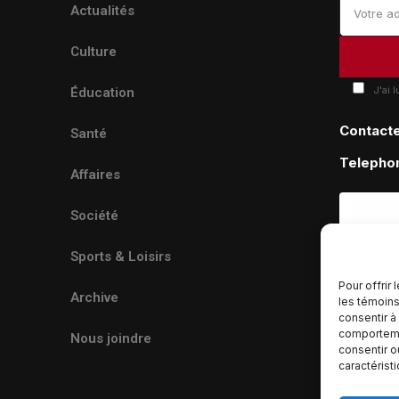
Actualités
Culture
J'ai 
Éducation
Contact
Santé
Telepho
Affaires
Société
Sports & Loisirs
Pour offrir
Archive
les témoins
consentir à
comportemen
Nous joindre
consentir o
caractérist