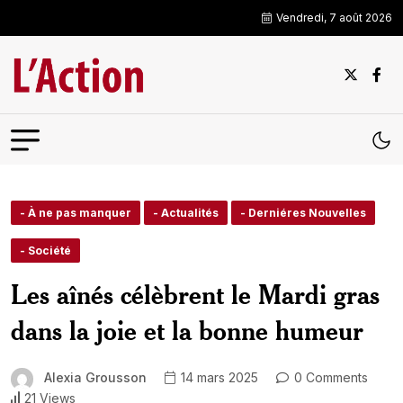
Vendredi, 7 août 2026
- À ne pas manquer
- Actualités
- Derniéres Nouvelles
- Société
Les aînés célèbrent le Mardi gras
dans la joie et la bonne humeur
Alexia Grousson
14 mars 2025
0 Comments
21 Views