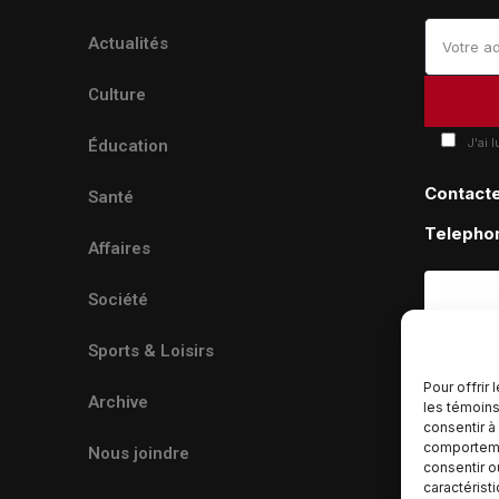
Actualités
Culture
J'ai 
Éducation
Contact
Santé
Telepho
Affaires
Société
Sports & Loisirs
Pour offrir
Archive
les témoins
consentir à
comportemen
Nous joindre
consentir o
caractérist