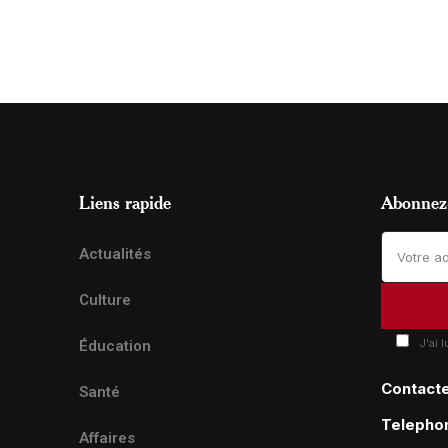
Liens rapide
Abonnez-
Actualités
Culture
J'ai 
Éducation
Contact
Santé
Telepho
Affaires