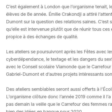
C’est également à London que l’organisme tenait, l
élèves de 8e année. Émilie Crakondji a attiré l’atte
Dumont sur la question des relations saines. C’est
qu’elle est intervenue plutôt que de réunir tous ces
propice à des échanges de qualité.
Les ateliers se poursuivront après les Fêtes avec le
cyberdépendance, le textage et les dangers du sext
avec le Conseil scolaire Viamonde que le Carrefour 
Gabriel-Dumont et d’autres projets intéressants sont 
Des ateliers semblables seront aussi offerts à l’Éc
L’organisme clôture donc l’année 2019 comme il l’a 
pas demain la veille que le Carrefour des femmes ral
bien des idées en banque pour 2020.