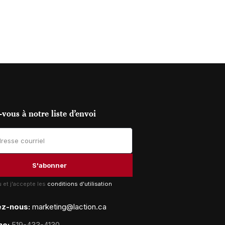
vous à notre liste d’envoi
lu et j'accepte les
conditions d'utilisation
ez-nous:
marketing@laction.ca
ne:
519-433-4130