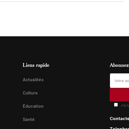
Liens rapide
Abonnez-
Actualités
Culture
J'ai 
Éducation
Contact
Santé
Telepho