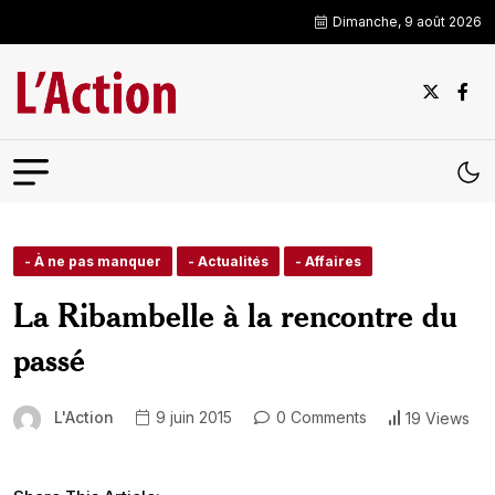
Dimanche, 9 août 2026
- À ne pas manquer
- Actualités
- Affaires
La Ribambelle à la rencontre du
passé
L'Action
9 juin 2015
0 Comments
19 Views