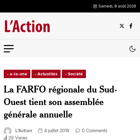
Samedi, 8 août 2026
- a-la-une
- Actualités
- Société
La FARFO régionale du Sud-
Ouest tient son assemblée
générale annuelle
L'Action
4 juillet 2016
0 Comments
29 Views