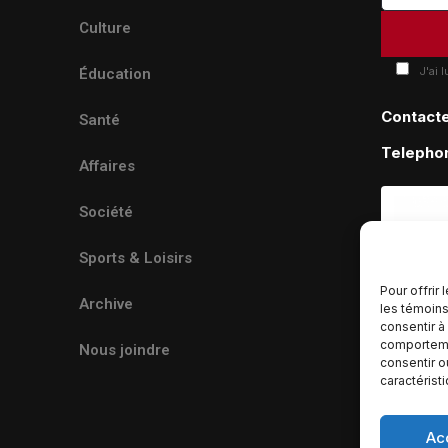
Culture
J'ai 
Éducation
Contact
Santé
Telepho
Affaires
Société
Sports & Loisirs
Pour offrir
Archive
les témoins
consentir à
comportemen
Nous joindre
consentir o
caractérist
Ac