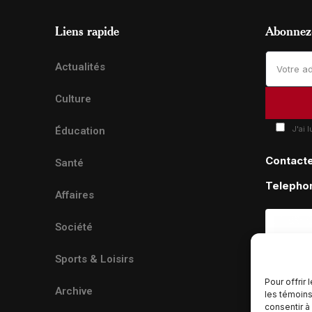
Liens rapide
Abonnez-
Actualités
Culture
J'ai 
Éducation
Contact
Santé
Telepho
Affaires
Société
Sports & Loisirs
Pour offrir
Archive
les témoins
consentir à